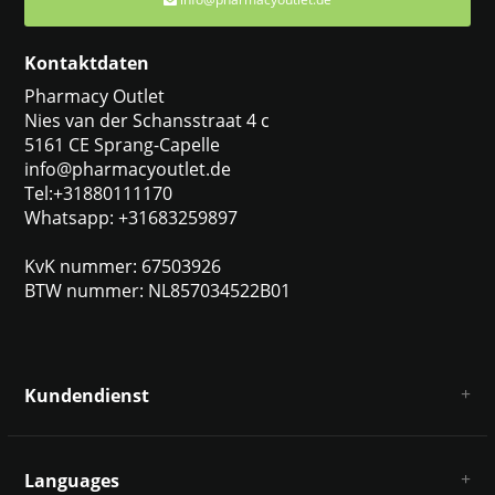
Kontaktdaten
Pharmacy Outlet
Nies van der Schansstraat 4 c
5161 CE Sprang-Capelle
info@pharmacyoutlet.de
Tel:+31880111170
Whatsapp: +31683259897
KvK nummer: 67503926
BTW nummer: NL857034522B01
Kundendienst
Über uns
AGB
Languages
Haftungsausschluss und Datenschutz