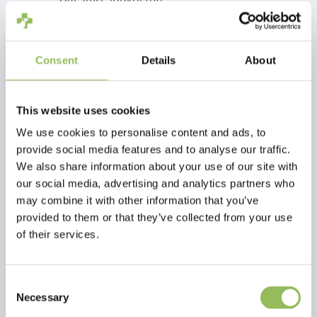
zzgl.
Versandkosten
Zum Warenkorb hinzufügen
Consent
Details
About
Beschreibung
This website uses cookies
We use cookies to personalise content and ads, to
Bewertungen
provide social media features and to analyse our traffic.
We also share information about your use of our site with
This article has no reviews yet
our social media, advertising and analytics partners who
may combine it with other information that you’ve
Eigene Bewertung erstellen
provided to them or that they’ve collected from your use
of their services.
Consent
Necessary
Selection