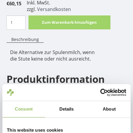
Inkl. MwSt.
€60,15
zzgl.
Versandkosten
Zum Warenkorb hinzufügen
Beschreibung
Die Alternative zur Spulenmilch, wenn
die Stute keine oder nicht ausreicht.
Produktinformation
Cavalor Colostra versorgt neugeborene Fohlen mit lebenswichtiger
Kolostralmilch, wenn sie diese nicht oder nur unzureichend über die
Stute erhalten haben. Neugeborene Fohlen verfügen noch nicht
Consent
Details
About
über Antikörper, die sie innerhalb von 24 Stunden nach der Geburt
über Kolostrum oder Kolostralmilch erwerben müssen. Wenn ein
Fohlen, aus welchen Gründen auch immer, kein oder nur sehr wenig
This website uses cookies
Kolostrum erhalten hat, ist es wichtig, diesen Mangel auszugleichen.