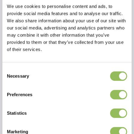
Cavalor Colostra erhöht den Spiegel der Immunglobuline im Blut. So
We use cookies to personalise content and ads, to
kann sich das Fohlen in der ersten Lebenswoche besser gegen
provide social media features and to analyse our traffic.
Krankheitserreger wie Viren und Bakterien wehren. Ein solider Start
We also share information about your use of our site with
ist für das gesunde Wachstum und die Entwicklung des Fohlens
our social media, advertising and analytics partners who
unerlässlich.
may combine it with other information that you’ve
provided to them or that they’ve collected from your use
of their services.
Consent
Necessary
Selection
Lesen Sie mehr
Bewertungen
Preferences
This article has no reviews yet
Statistics
Eigene Bewertung erstellen
Marketing