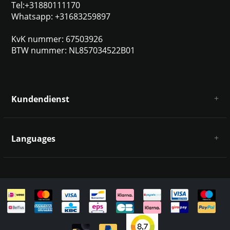
Tel:+31880111170
Whatsapp: +31683259897
KvK nummer: 67503926
BTW nummer: NL857034522B01
Kundendienst
Über uns
AGB
Languages
Haftungsausschluss und Datenschutz
Zahlungsarten
Deutsch
Versandkosten und Rücksendungen
Kontakt
Sitemap
English