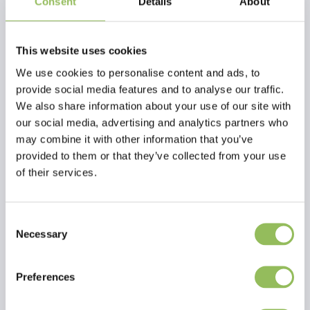
Consent
Details
About
Für einen gesunden Glanz- fördert die Elastizität des Hufes- macht
auch weiche Hufe sehr belastbar- zieht schnell ein- ein spezieller
Pinsel, der in der Dose enthalten ist, macht das Huf-Öl sparsam in
This website uses cookies
der Anwendung und vermeidet Unordnung
We use cookies to personalise content and ads, to
provide social media features and to analyse our traffic.
We also share information about your use of our site with
our social media, advertising and analytics partners who
may combine it with other information that you’ve
provided to them or that they’ve collected from your use
of their services.
Consent
Necessary
Selection
Preferences
Lesen Sie mehr