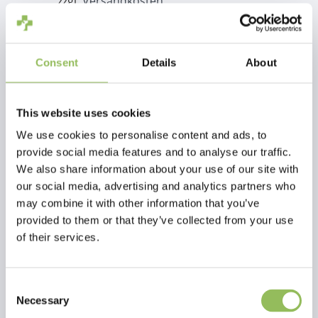
zzgl.
Versandkosten
Zum Warenkorb hinzufügen
Consent
Details
About
Beschreibung
Seil 33 cm, 215-225 g farbig
This website uses cookies
We use cookies to personalise content and ads, to
Bewertungen
provide social media features and to analyse our traffic.
We also share information about your use of our site with
This article has no reviews yet
our social media, advertising and analytics partners who
may combine it with other information that you’ve
provided to them or that they’ve collected from your use
Eigene Bewertung erstellen
of their services.
Consent
Necessary
Selection