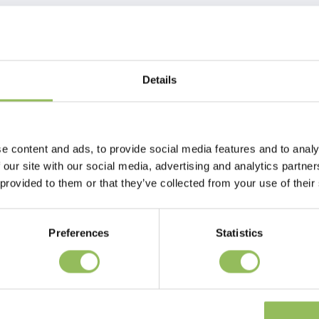
Details
'S SCIENCE PLAN
Adult Hundefutter mit Truthahn lieben: die perfekte
usgewogene Ernährung liefert genau die richtige Menge an Energie zur
e content and ads, to provide social media features and to analy
im Alter von 1 – 6 Jahren.
 our site with our social media, advertising and analytics partn
 provided to them or that they’ve collected from your use of their
Preferences
Statistics