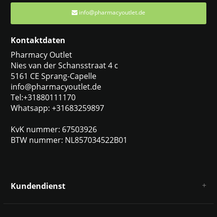
info@pharmacyoutlet.de
Kontaktdaten
Pharmacy Outlet
Nies van der Schansstraat 4 c
5161 CE Sprang-Capelle
info@pharmacyoutlet.de
Tel:+31880111170
Whatsapp: +31683259897
KvK nummer: 67503926
BTW nummer: NL857034522B01
Kundendienst
Über uns
AGB