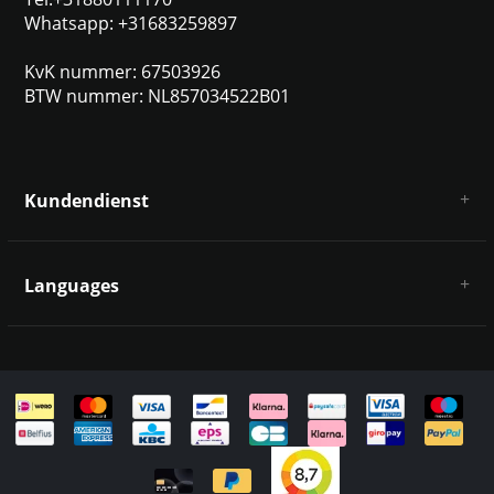
Whatsapp: +31683259897
KvK nummer: 67503926
BTW nummer: NL857034522B01
Kundendienst
Über uns
AGB
Languages
Haftungsausschluss und Datenschutz
Zahlungsarten
Deutsch
Versandkosten und Rücksendungen
Kontakt
Sitemap
English