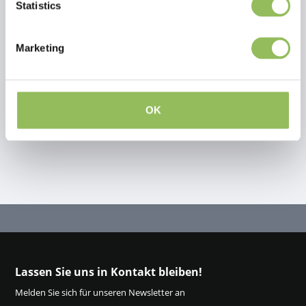
Statistics
Bewertungen
Marketing
This article has no reviews yet
Eigene Bewertung erstellen
OK
Lassen Sie uns in Kontakt bleiben!
Melden Sie sich für unseren Newsletter an