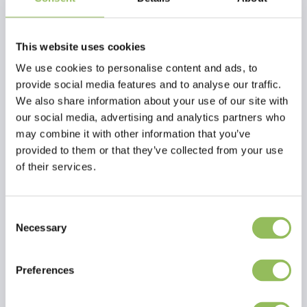
Bewahren Sie das Futter Ihres Haustieres in dieser praktischen
Futteraufbewahrungsbox auf. Der Deckel der Aufbewahrungsbox
kann mit zwei stabilen Clips verschlossen werden. Die
This website uses cookies
Aufbewahrungsbox ist mit Griffen ausgestattet und der breite
We use cookies to personalise content and ads, to
Boden macht die Box sehr stabil, so dass sie nicht so leicht umfallen
provide social media features and to analyse our traffic.
kann.
We also share information about your use of our site with
our social media, advertising and analytics partners who
may combine it with other information that you’ve
provided to them or that they’ve collected from your use
of their services.
Consent
Necessary
Selection
Preferences
Lesen Sie mehr