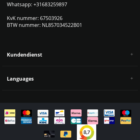
Whatsapp: +31683259897
KvK nummer: 67503926
BTW nummer: NL857034522B01
Kundendienst
Über uns
AGB
Languages
Haftungsausschluss und Datenschutz
Zahlungsarten
Deutsch
Versandkosten und Rücksendungen
Kontakt
Sitemap
English