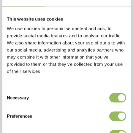
Das Shampoo, mit dem Sie Ihr Kätzchen oder Ihren Welpen so oft
waschen können, wie Sie wollen. Das Shampoo ist für alle Rassen
mit entsprechendem Fell geeignet.
This website uses cookies
Die pflegenden Inhaltsstoffe aus Mandelöl, Kokosnuss und
We use cookies to personalise content and ads, to
speziellen Pflanzenextrakten machen dieses
provide social media features and to analyse our traffic.
Die pflegenden Inhaltsstoffe aus Mandelöl, Kokosnuss und
We also share information about your use of our site with
speziellen Pflanzenextrakten machen das Puppy-Kitten Shampoo
our social media, advertising and analytics partners who
zu einem wunderbaren, sehr pflegenden Shampoo für ein weiches
may combine it with other information that you’ve
und herrlich duftendes Fell. Der PH-Wert ist auf das Fell Ihres Tieres
provided to them or that they’ve collected from your use
abgestimmt.
of their services.
Gebrauchsanweisung:
Ein Teil Shampoo auf vier Teile lauwarmes Wasser verdünnen (20%
Consent
Shampoo, 80% lauwarmes Wasser). Auf das vorher angefeuchtete
Necessary
Selection
Fell auftragen.
Massieren Sie das Shampoo in das Fell ein und lassen Sie es ein paar
Minuten einwirken. Gründlich mit lauwarmem Wasser ausspülen.
Preferences
Lesen Sie mehr