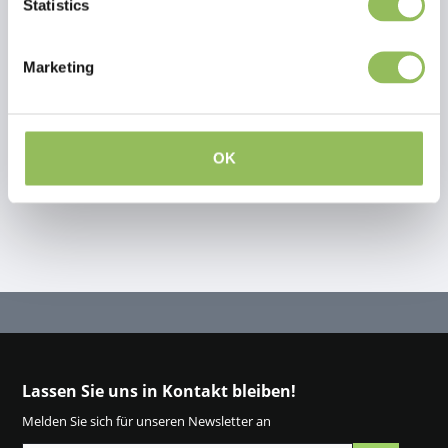
Statistics
Bewertungen
This article has no reviews yet
Marketing
Eigene Bewertung erstellen
OK
Lassen Sie uns in Kontakt bleiben!
Melden Sie sich für unseren Newsletter an