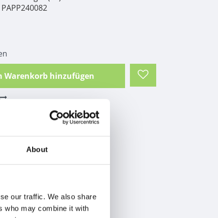
PAPP240082
en
 Warenkorb hinzufügen
iÃŸ grau braun schwarz
About
se our traffic. We also share
ers who may combine it with