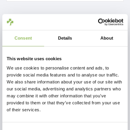
Inkl. MwSt.
€8,51
zzgl.
Versandkosten
Consent
Details
About
Zum Warenkorb hinzufügen
Beschreibung
This website uses cookies
Nagelknipser Hund groÃŸ
We use cookies to personalise content and ads, to
provide social media features and to analyse our traffic.
We also share information about your use of our site with
Bewertungen
our social media, advertising and analytics partners who
may combine it with other information that you’ve
This article has no reviews yet
provided to them or that they’ve collected from your use
of their services.
Eigene Bewertung erstellen
Consent