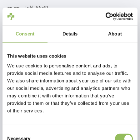
Inkl. MwSt.
€5,95
zzgl.
Versandkosten
Zum Warenkorb hinzufügen
Consent
Details
About
Beschreibung
This website uses cookies
We use cookies to personalise content and ads, to
provide social media features and to analyse our traffic.
Bewertungen
We also share information about your use of our site with
our social media, advertising and analytics partners who
This article has no reviews yet
may combine it with other information that you’ve
provided to them or that they’ve collected from your use
Eigene Bewertung erstellen
of their services.
Consent
Necessary
Selection