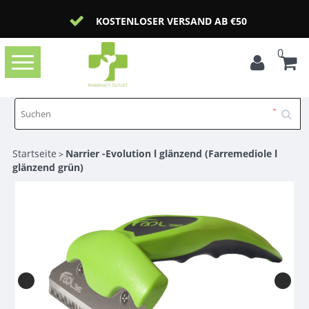
KOSTENLOSER VERSAND AB €50
0
Toggle
navigation
Startseite
Narrier -Evolution l glänzend (Farremediole l
>
glänzend grün)