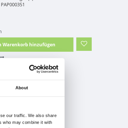
PAP000351
n
 Warenkorb hinzufügen
speelgoed 2 knopen 390gr 50cm
About
se our traffic. We also share
ers who may combine it with