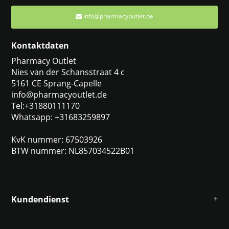
info@pharmacyoutlet.de
Kontaktdaten
Pharmacy Outlet
Nies van der Schansstraat 4 c
5161 CE Sprang-Capelle
info@pharmacyoutlet.de
Tel:+31880111170
Whatsapp: +31683259897
KvK nummer: 67503926
BTW nummer: NL857034522B01
Kundendienst
Über uns
AGB