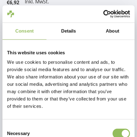
Inkl. MwSt.
€6,92
zzgl.
Versandkosten
Zum Warenkorb hinzufügen
Consent
Details
About
Beschreibung
PlÃ¼schschwein mit Quietsche 20 cm
This website uses cookies
We use cookies to personalise content and ads, to
provide social media features and to analyse our traffic.
Bewertungen
We also share information about your use of our site with
our social media, advertising and analytics partners who
This article has no reviews yet
may combine it with other information that you’ve
provided to them or that they’ve collected from your use
Eigene Bewertung erstellen
of their services.
Consent
Necessary
Selection