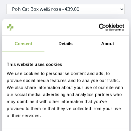
Inkl. MwSt.
€39,00
zzgl.
Versandkosten
Consent
Details
About
Nicht auf Lager
This website uses cookies
Beschreibung
We use cookies to personalise content and ads, to
provide social media features and to analyse our traffic.
We also share information about your use of our site with
our social media, advertising and analytics partners who
Bewertungen
may combine it with other information that you’ve
provided to them or that they’ve collected from your use
This article has no reviews yet
of their services.
Eigene Bewertung erstellen