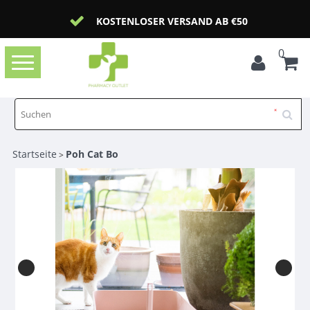
KOSTENLOSER VERSAND AB €50
0
Toggle
navigation
Startseite
Poh Cat Bo
>