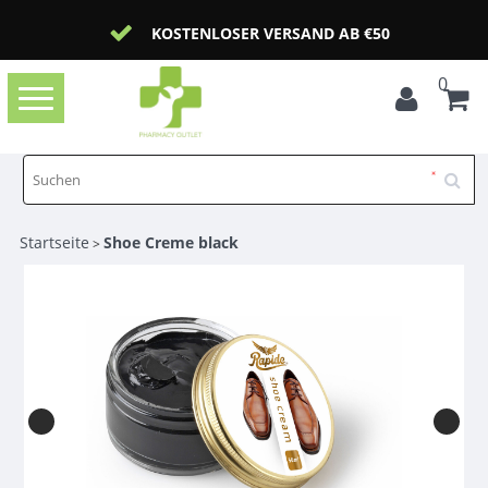
KOSTENLOSER VERSAND AB €50
0
Toggle
navigation
Startseite
Shoe Creme black
>