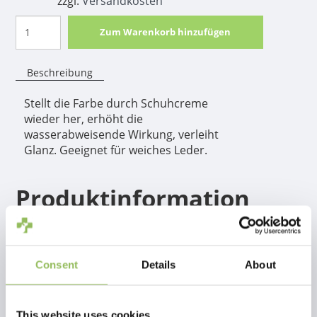
zzgl.
Versandkosten
Zum Warenkorb hinzufügen
Beschreibung
Stellt die Farbe durch Schuhcreme
wieder her, erhöht die
wasserabweisende Wirkung, verleiht
Glanz. Geeignet für weiches Leder.
Produktinformation
Die Schuhcreme
stellt die Farbe wieder her, weist Wasser ab und
verleiht Glanz. Geeignet für Glattleder.
Consent
Details
About
Gebrauchsanweisung:
dünn auftragen, ca. 2 Stunden einziehen
lassen und dann abpolieren.
This website uses cookies