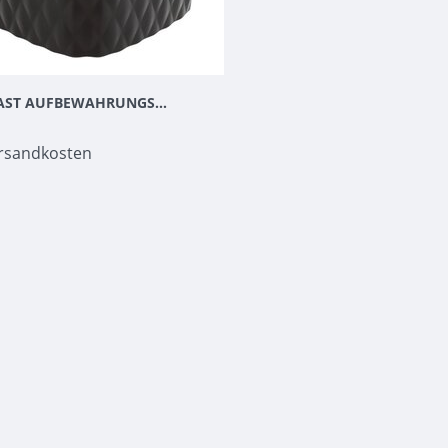
STARPLAST AUFBEWAHRUNGSKORB SCHWARZ
rsandkosten