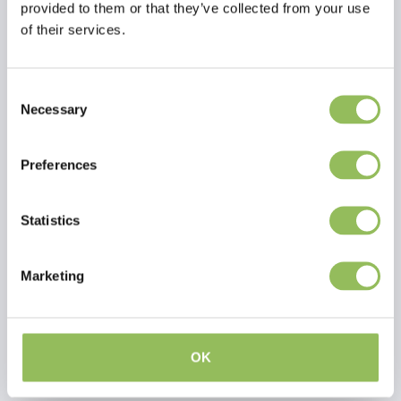
provided to them or that they’ve collected from your use
Kuscheltier: 31,5x27 cm
of their services.
Decke: 70x60 cm
Consent
Necessary
Selection
Preferences
PET-JOY THE DOGGYTOY BUDDIES ELEFANT
PET-JOY THE DOGGYTOY BUDDIES AFFE
Statistics
€26,98
€27,98
zzgl.
Versandkosten
zzgl.
Versandkosten
Marketing
OK