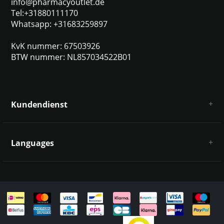
info@pharmacyoutlet.de
Tel:+31880111170
Whatsapp: +31683259897
KvK nummer: 67503926
BTW nummer: NL857034522B01
Kundendienst
Über uns
AGB
Languages
Haftungsausschluss und Datenschutz
Zahlungsarten
Deutsch
Versandkosten und Rücksendungen
Kontakt
Sitemap
English