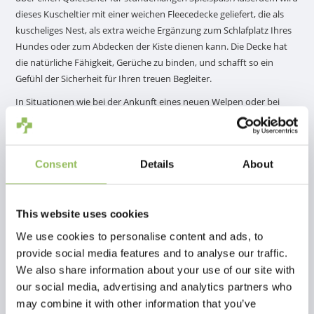
dieses Kuscheltier mit einer weichen Fleecedecke geliefert, die als
kuscheliges Nest, als extra weiche Ergänzung zum Schlafplatz Ihres
Hundes oder zum Abdecken der Kiste dienen kann. Die Decke hat
die natürliche Fähigkeit, Gerüche zu binden, und schafft so ein
Gefühl der Sicherheit für Ihren treuen Begleiter.
In Situationen wie bei der Ankunft eines neuen Welpen oder bei
Hunden mit Trennungsangst ist die Decke sehr nützlich. Legen Sie
die Decke in die Wurfkiste des erwarteten Welpen, um den
beruhigenden Duft der Mutter aufzunehmen. Bei Hunden mit
Consent
Details
About
Trennungsangst kann die Decke Ihren Geruch aufnehmen, wenn Sie
sie in Ihrer Nähe behalten und sie dem Hund später geben. Dies
schafft ein Gefühl der Verbundenheit und Sicherheit, auch wenn Sie
This website uses cookies
physisch abwesend sind.
We use cookies to personalise content and ads, to
Die Verwendung des DoggyToy Buddy sollte immer beaufsichtigt
Lesen Sie mehr
provide social media features and to analyse our traffic.
werden. Sowohl die Fleecedecke als auch das Kuscheltier können
Ergänzende Produkte
bei bis zu 30°C in der Maschine gewaschen werden. Das Kuscheltier
We also share information about your use of our site with
enthält einen Quietscher.
our social media, advertising and analytics partners who
may combine it with other information that you’ve
Abmessungen: