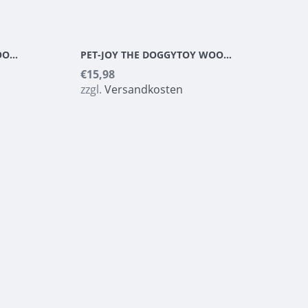
PET-JOY THE DOGGYTOY WOODIES N8
PET-JOY THE DOGGYTOY WOODIES N9
€15,98
zzgl.
Versandkosten