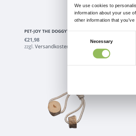
We use cookies to personalis
information about your use of
other information that you’ve
PET-JOY THE DOGGYTOY WOODIES N2
Consent
€21,98
€28,98
Necessary
Selection
zzgl.
Versandkosten
zzgl.
Ve