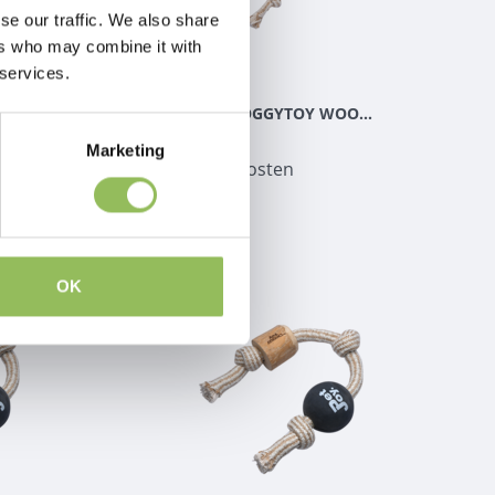
se our traffic. We also share
ers who may combine it with
 services.
PET-JOY THE DOGGYTOY WOODIES N4
PET-JOY THE DOGGYTOY WOODIES N5
€17,98
Marketing
zzgl.
Versandkosten
OK