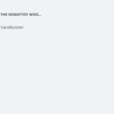
PET-JOY THE DOGGYTOY WOODIES N11
rsandkosten