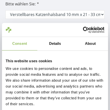
Bitte wählen Sie:
*
Inkl. MwSt.
€3,56
zzgl.
Versandkosten
Consent
Details
About
Nicht auf Lager
This website uses cookies
Beschreibung
We use cookies to personalise content and ads, to
Verstellbares Katzenhalsband 10 mm
provide social media features and to analyse our traffic.
x 21 - 33 cm Kitty Katze Farbe grau
We also share information about your use of our site with
our social media, advertising and analytics partners who
may combine it with other information that you’ve
Bewertungen
provided to them or that they’ve collected from your use
of their services.
This article has no reviews yet