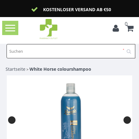
KOSTENLOSER VERSAND AB €50
0
Toggle
navigation
Startseite
White Horse colourshampoo
>