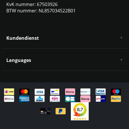
KvK nummer: 67503926
BTW nummer: NL857034522B01
Kundendienst
Über uns
AGB
Languages
Haftungsausschluss und Datenschutz
Zahlungsarten
Deutsch
Versandkosten und Rücksendungen
Kontakt
Sitemap
English
Italiano