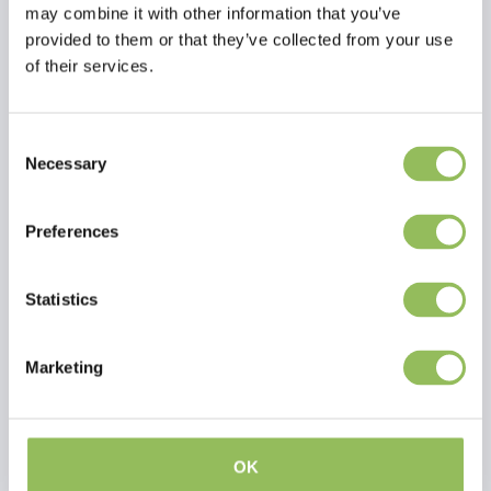
may combine it with other information that you’ve
provided to them or that they’ve collected from your use
of their services.
PFEFFERMINZ-MOKKA
SCHWANZWEDELNDER WANDERMIX
€13,95
€19,95
zzgl.
zzgl.
Consent
Versandkosten
Versandkosten
Necessary
Selection
Preferences
Statistics
Marketing
OK