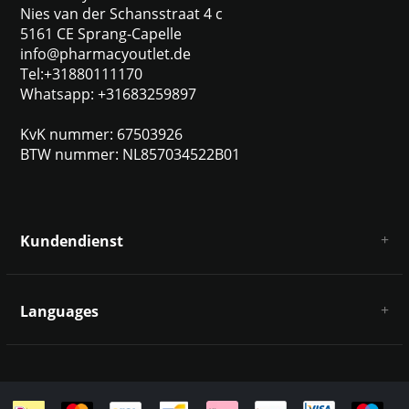
Nies van der Schansstraat 4 c
5161 CE Sprang-Capelle
info@pharmacyoutlet.de
Tel:+31880111170
Whatsapp: +31683259897
KvK nummer: 67503926
BTW nummer: NL857034522B01
Kundendienst
Über uns
AGB
Languages
Haftungsausschluss und Datenschutz
Zahlungsarten
Deutsch
Versandkosten und Rücksendungen
Kontakt
Sitemap