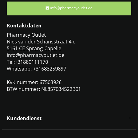
info@pharmacyoutlet.de
Kontaktdaten
Pharmacy Outlet
Nies van der Schansstraat 4 c
5161 CE Sprang-Capelle
info@pharmacyoutlet.de
Tel:+31880111170
Whatsapp: +31683259897
KvK nummer: 67503926
BTW nummer: NL857034522B01
Kundendienst
Über uns
AGB