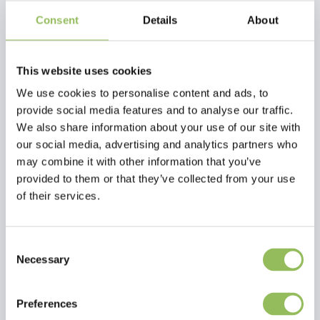
Consent
Details
About
This website uses cookies
We use cookies to personalise content and ads, to
provide social media features and to analyse our traffic.
We also share information about your use of our site with
our social media, advertising and analytics partners who
may combine it with other information that you’ve
provided to them or that they’ve collected from your use
of their services.
PET-JOY THE DOGGYWALKER LAUFLINIE NAVY BLUE
PET-JOY THE DOGGYWALKER LAUFLINIE SILVER GREY
Consent
Necessary
€59,98
€59,98
Selection
zzgl.
Versandkosten
zzgl.
Versandkosten
Preferences