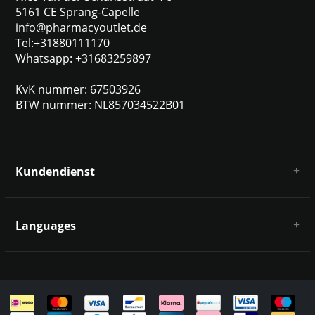
5161 CE Sprang-Capelle
info@pharmacyoutlet.de
Tel:+31880111170
Whatsapp: +31683259897
KvK nummer: 67503926
BTW nummer: NL857034522B01
Kundendienst
Über uns
AGB
Languages
Haftungsausschluss und Datenschutz
Zahlungsarten
Deutsch
Versandkosten und Rücksendungen
Kontakt
Sitemap
English