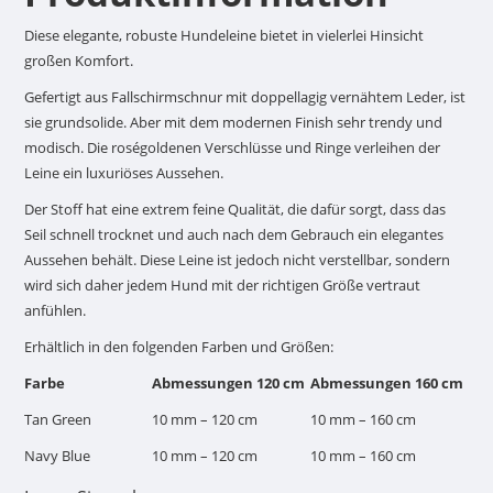
Diese elegante, robuste Hundeleine bietet in vielerlei Hinsicht
großen Komfort.
Gefertigt aus Fallschirmschnur mit doppellagig vernähtem Leder, ist
sie grundsolide. Aber mit dem modernen Finish sehr trendy und
modisch. Die roségoldenen Verschlüsse und Ringe verleihen der
Leine ein luxuriöses Aussehen.
Der Stoff hat eine extrem feine Qualität, die dafür sorgt, dass das
Seil schnell trocknet und auch nach dem Gebrauch ein elegantes
Aussehen behält. Diese Leine ist jedoch nicht verstellbar, sondern
wird sich daher jedem Hund mit der richtigen Größe vertraut
anfühlen.
Erhältlich in den folgenden Farben und Größen:
Farbe
Abmessungen 120 cm
Abmessungen 160 cm
Tan Green
10 mm – 120 cm
10 mm – 160 cm
Navy Blue
10 mm – 120 cm
10 mm – 160 cm
Silver Grey
10 mm – 120 cm
10 mm – 160 cm