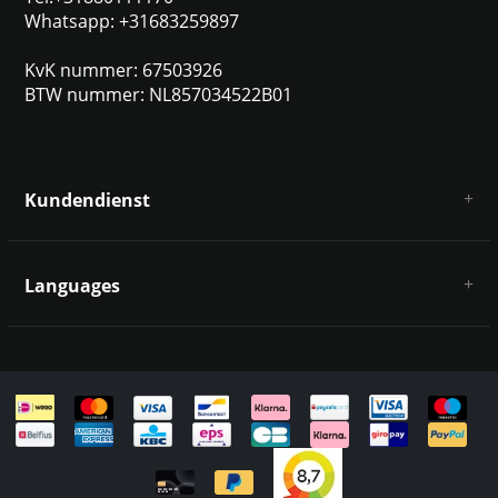
Whatsapp: +31683259897
KvK nummer: 67503926
BTW nummer: NL857034522B01
Kundendienst
Über uns
AGB
Languages
Haftungsausschluss und Datenschutz
Zahlungsarten
Deutsch
Versandkosten und Rücksendungen
Kontakt
Sitemap
English