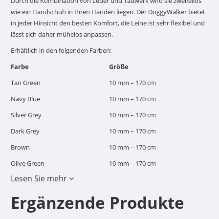
Durch die Kombination von Leder und Tauwerk wird sie zweifellos
wie ein Handschuh in Ihren Händen liegen. Der DoggyWalker bietet
in jeder Hinsicht den besten Komfort, die Leine ist sehr flexibel und
lässt sich daher mühelos anpassen.
Erhältlich in den folgenden Farben:
Farbe
Größe
Tan Green
10 mm – 170 cm
Navy Blue
10 mm – 170 cm
Silver Grey
10 mm – 170 cm
Dark Grey
10 mm – 170 cm
Brown
10 mm – 170 cm
Olive Green
10 mm – 170 cm
Lesen Sie mehr
Ergänzende Produkte