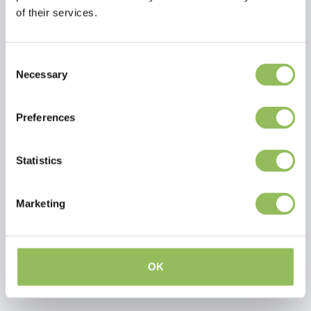
of their services.
Consent
Necessary
Selection
Preferences
PET-JOY THE DOGGYWALKER GLEITLINIE OLIVE GREEN
PET-JOY THE DOGGYWALKER LAUFLINIE BROWN
Statistics
€64,98
€54,98
Marketing
zzgl.
Versandkosten
zzgl.
Versandkosten
OK