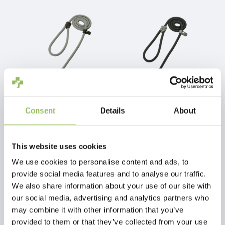
Consent
Details
About
PET-JOY THE DOGGYWALKER GLEITLINIE SILVER GREY
PET-JOY THE DOGGYWALKER GLEITLINIE DARK GREY
This website uses cookies
€64,98
€64,98
zzgl.
Versandkosten
zzgl.
Versandkosten
We use cookies to personalise content and ads, to
provide social media features and to analyse our traffic.
We also share information about your use of our site with
our social media, advertising and analytics partners who
may combine it with other information that you’ve
provided to them or that they’ve collected from your use